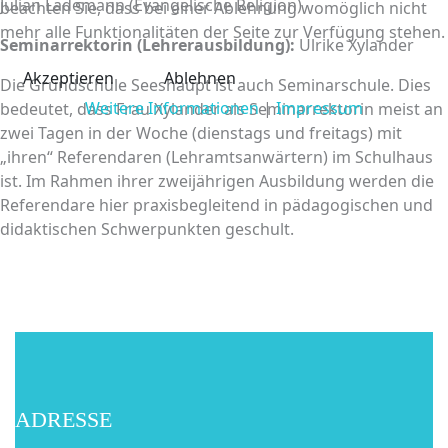
Julian Lademann (Evangelische Religion)
beachten Sie, dass bei einer Ablehnung womöglich nicht
mehr alle Funktionalitäten der Seite zur Verfügung stehen.
Seminarrektorin (Lehrerausbildung):
Ulrike Xylander
Akzeptieren
Ablehnen
Die Grundschule Seeshaupt ist auch Seminarschule. Dies
Weitere Informationen
|
Impressum
bedeutet, dass Frau Xylander als Seminarrektorin meist an
zwei Tagen in der Woche (dienstags und freitags) mit
„ihren“ Referendaren (Lehramtsanwärtern) im Schulhaus
ist. Im Rahmen ihrer zweijährigen Ausbildung werden die
Referendare hier praxisbegleitend in pädagogischen und
didaktischen Schwerpunkten geschult.
ADRESSE