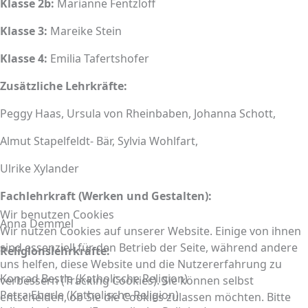
Klasse 2b:
Marianne Fentzloff
Klasse 3:
Mareike Stein
Klasse 4:
Emilia Tafertshofer
Zusätzliche Lehrkräfte:
Peggy Haas, Ursula von Rheinbaben, Johanna Schott,
Almut Stapelfeldt- Bär, Sylvia Wohlfart,
Ulrike Xylander
Fachlehrkraft (Werken und Gestalten):
Wir benutzen Cookies
Anna Demmel
Wir nutzen Cookies auf unserer Website. Einige von ihnen
sind essenziell für den Betrieb der Seite, während andere
Religionslehrkräfte:
uns helfen, diese Website und die Nutzererfahrung zu
Konrad Bestle (Katholische Religion)
verbessern (Tracking Cookies). Sie können selbst
Petra Eberle (Katholische Religion)
entscheiden, ob Sie die Cookies zulassen möchten. Bitte